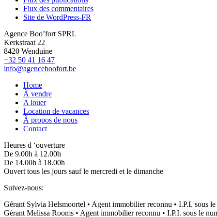
Flux des commentaires
Site de WordPress-FR
Agence Boo’fort SPRL
Kerkstraat 22
8420 Wenduine
+32 50 41 16 47
info@agenceboofort.be
Home
À vendre
A louer
Location de vacances
À propos de nous
Contact
Heures d ‘ouverture
De 9.00h à 12.00h
De 14.00h à 18.00h
Ouvert tous les jours sauf le mercredi et le dimanche
Suivez-nous:
Gérant Sylvia Helsmoortel • Agent immobilier reconnu • I.P.I. sous l
Gérant Melissa Rooms • Agent immobilier reconnu • I.P.I. sous le nu